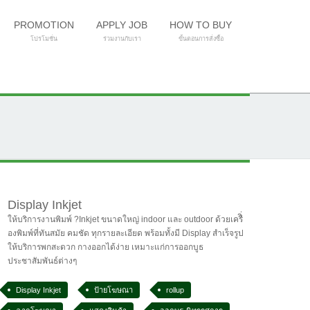
PROMOTION
APPLY JOB
HOW TO BUY
โปรโมชั่น
ร่วมงานกับเรา
ขั้นตอนการสั่งซื้อ
Display Inkjet
ให้บริการงานพิมพ์ ?Inkjet ขนาดใหญ่ indoor และ outdoor ด้วยเครืิ่
องพิมพ์ที่ทันสมัย คมชัด ทุกรายละเอียด พร้อมทั้งมี Display สำเร็จรูป
ให้บริการพกสะดวก กางออกได้ง่าย เหมาะแก่การออกบูธ
ประชาสัมพันธ์ต่างๆ
Display Inkjet
ป้ายโฆษณา
rollup