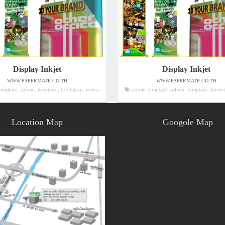
Display Inkjet
Display Inkjet
WWW.PAPERMATE.CO.TH
WWW.PAPERMATE.CO.TH
mplate, admin, template, bootstrap, retina
admin template, admin, template, bootstr
Location Map
Googole Map